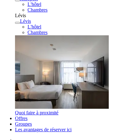
L'hôtel
Chambres
Lévis
Lévis
L'hôtel
Chambres
Quoi faire à proximité
Offres
Groupes
Les avantages de réserver ici