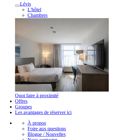
Lévis
L'hôtel
Chambres
Quoi faire à proximité
Offres
Groupes
Les avantages de réserver ici
À propos
Foire aux questions
Blogue / Nouvelles
Nous contacter