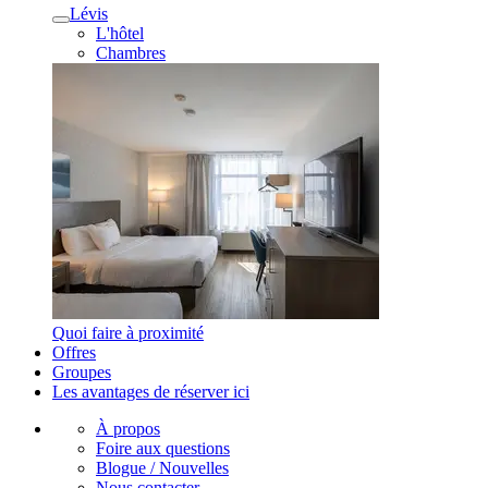
Lévis
L'hôtel
Chambres
Quoi faire à proximité
Offres
Groupes
Les avantages de réserver ici
À propos
Foire aux questions
Blogue / Nouvelles
Nous contacter