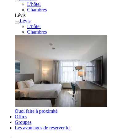
L'hôtel
Chambres
Lévis
Lévis
L'hôtel
Chambres
Quoi faire à proximité
Offres
Groupes
Les avantages de réserver ici