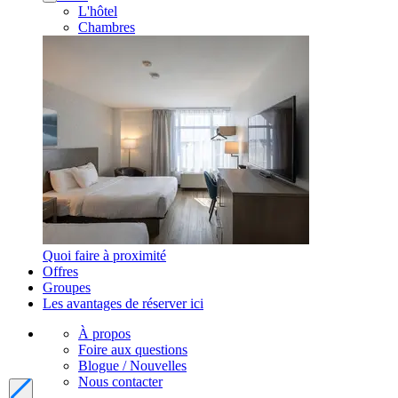
L'hôtel
Chambres
Quoi faire à proximité
Offres
Groupes
Les avantages de réserver ici
À propos
Foire aux questions
Blogue / Nouvelles
Nous contacter