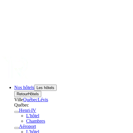
Nos hôtels
Les hôtels
Retour
Hôtels
Ville
Québec
Lévis
Québec
Henri-IV
L'hôtel
Chambres
Aéroport
L'hôtel