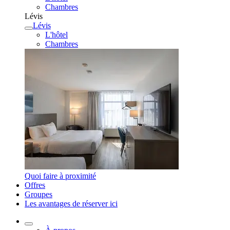
Chambres
Lévis
Lévis
L'hôtel
Chambres
Quoi faire à proximité
Offres
Groupes
Les avantages de réserver ici