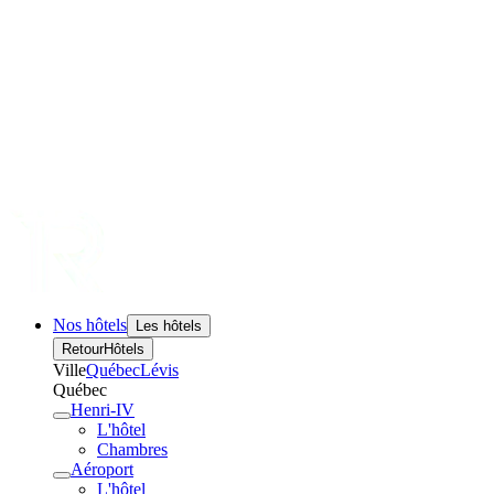
Nos hôtels
Les hôtels
Retour
Hôtels
Ville
Québec
Lévis
Québec
Henri-IV
L'hôtel
Chambres
Aéroport
L'hôtel