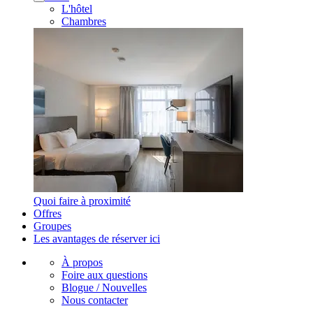
L'hôtel
Chambres
Quoi faire à proximité
Offres
Groupes
Les avantages de réserver ici
À propos
Foire aux questions
Blogue / Nouvelles
Nous contacter