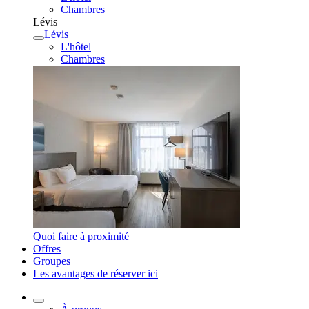
Chambres
Lévis
Lévis
L'hôtel
Chambres
Quoi faire à proximité
Offres
Groupes
Les avantages de réserver ici