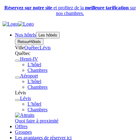
Réservez sur notre site
et profitez de la
meilleure tarification
sur
nos chambres.
Nos hôtels
Les hôtels
Retour
Hôtels
Ville
Québec
Lévis
Québec
Henri-IV
L'hôtel
Chambres
Aéroport
L'hôtel
Chambres
Lévis
Lévis
L'hôtel
Chambres
Quoi faire à proximité
Offres
Groupes
Les avantages de réserver ici