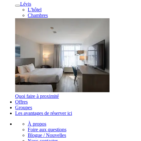
Lévis
L'hôtel
Chambres
Quoi faire à proximité
Offres
Groupes
Les avantages de réserver ici
À propos
Foire aux questions
Blogue / Nouvelles
Nous contacter