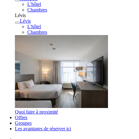
L'hôtel
Chambres
Lévis
Lévis
L'hôtel
Chambres
Quoi faire à proximité
Offres
Groupes
Les avantages de réserver ici