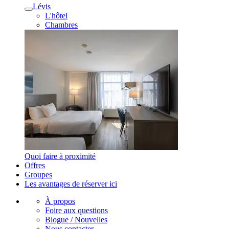
Lévis
L'hôtel
Chambres
Quoi faire à proximité
Offres
Groupes
Les avantages de réserver ici
À propos
Foire aux questions
Blogue / Nouvelles
Nous contacter