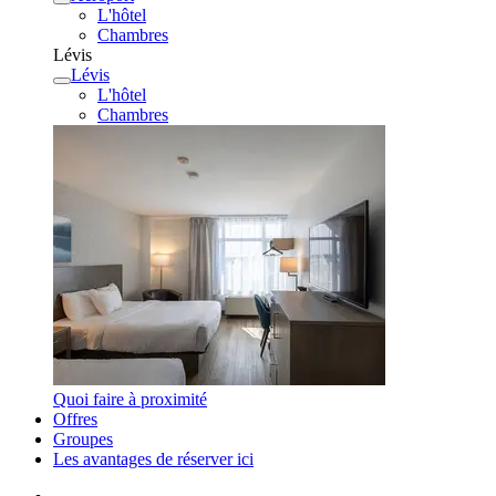
L'hôtel
Chambres
Lévis
Lévis
L'hôtel
Chambres
Quoi faire à proximité
Offres
Groupes
Les avantages de réserver ici