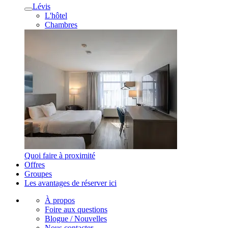
Lévis
L'hôtel
Chambres
Quoi faire à proximité
Offres
Groupes
Les avantages de réserver ici
À propos
Foire aux questions
Blogue / Nouvelles
Nous contacter