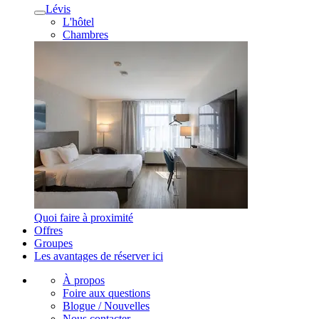
Lévis
L'hôtel
Chambres
Quoi faire à proximité
Offres
Groupes
Les avantages de réserver ici
À propos
Foire aux questions
Blogue / Nouvelles
Nous contacter