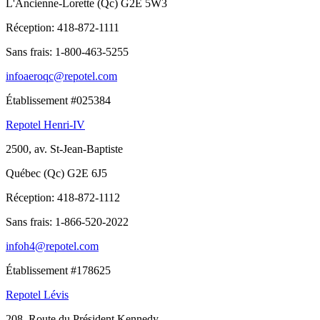
L'Ancienne-Lorette (Qc) G2E 5W3
Réception:
418-872-1111
Sans frais:
1-800-463-5255
infoaeroqc@repotel.com
Établissement #025384
Repotel Henri-IV
2500, av. St-Jean-Baptiste
Québec (Qc) G2E 6J5
Réception:
418-872-1112
Sans frais:
1-866-520-2022
infoh4@repotel.com
Établissement #178625
Repotel Lévis
208, Route du Président Kennedy