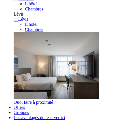
L'hôtel
Chambres
Lévis
Lévis
L'hôtel
Chambres
Quoi faire à proximité
Offres
Groupes
Les avantages de réserver ici