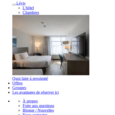
Lévis
L'hôtel
Chambres
Quoi faire à proximité
Offres
Groupes
Les avantages de réserver ici
À propos
Foire aux questions
Blogue / Nouvelles
Nous contacter