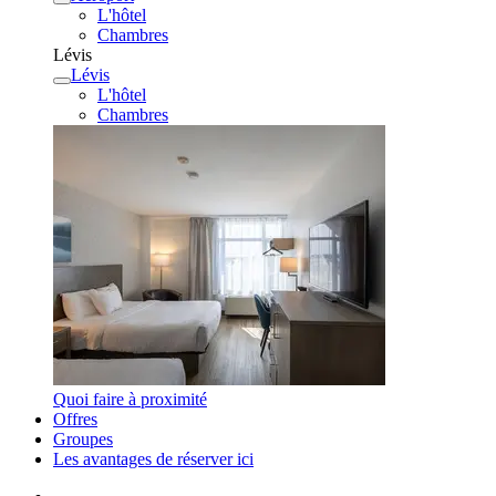
L'hôtel
Chambres
Lévis
Lévis
L'hôtel
Chambres
Quoi faire à proximité
Offres
Groupes
Les avantages de réserver ici