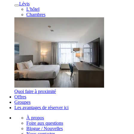
Lévis
L'hôtel
Chambres
Quoi faire à proximité
Offres
Groupes
Les avantages de réserver ici
À propos
Foire aux questions
Blogue / Nouvelles
Nous contacter