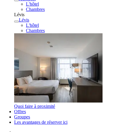
L'hôtel
Chambres
Lévis
Lévis
L'hôtel
Chambres
Quoi faire à proximité
Offres
Groupes
Les avantages de réserver ici